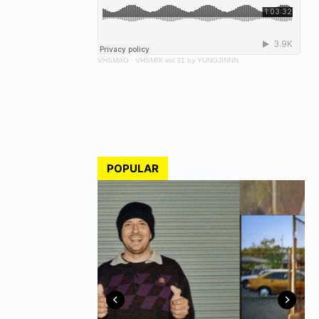
VHSMAG
·
VHSMIX vol.31 by YUNGJINNN
POPULAR