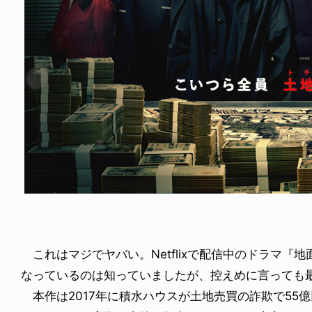
WS
 TEMPLETON IN PARIS
6.08.07
これはマジでヤバい。Netflixで配信中のドラマ『
なっているのは知っていましたが、控えめに言っても
本作は2017年に積水ハウスが土地売買の詐欺で55