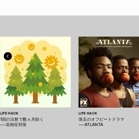
LIFE HACK
LIFE HACK
1回の注射で数ヵ月効く
珠玉のオフビートドラマ
──花粉症対策
──ATLANTA