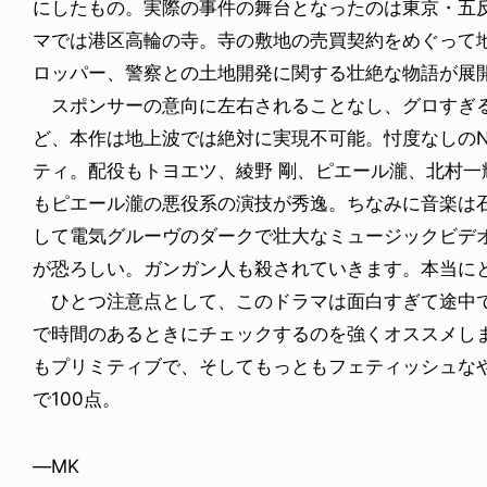
にしたもの。実際の事件の舞台となったのは東京・五
マでは港区高輪の寺。寺の敷地の売買契約をめぐって
ロッパー、警察との土地開発に関する壮絶な物語が展
スポンサーの意向に左右されることなし、グロすぎ
ど、本作は地上波では絶対に実現不可能。忖度なしのNe
ティ。配役もトヨエツ、綾野 剛、ピエール瀧、北村
もピエール瀧の悪役系の演技が秀逸。ちなみに音楽は
して電気グルーヴのダークで壮大なミュージックビデ
が恐ろしい。ガンガン人も殺されていきます。本当に
ひとつ注意点として、このドラマは面白すぎて途中で
で時間のあるときにチェックするのを強くオススメし
もプリミティブで、そしてもっともフェティッシュな
で100点。
—MK