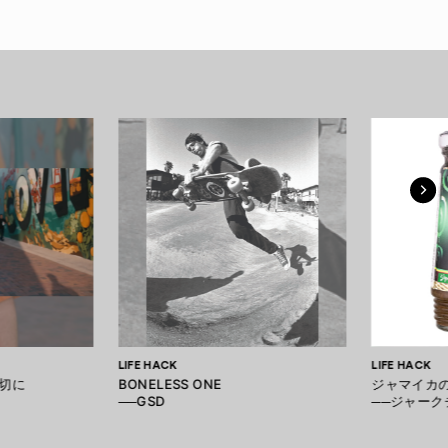
LIFE HACK
LIFE HACK
切に
BONELESS ONE
ジャマイカ
──GSD
──ジャー