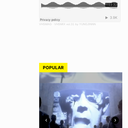
VHSMAG
·
VHSMIX vol.31 by YUNGJINNN
POPULAR