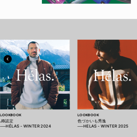
LOOKBOOK
LOOKBOOK
JB認定
色づかいも秀逸
──HÉLAS - WINTER 2024
──HELAS - WINTER 2025