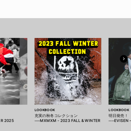
LOOKBOOK
LOOKBOOK
充実の秋冬コレクション
明日発売！
ER 2025
──MXMXM - 2023 FALL & WINTER
──EVISEN –