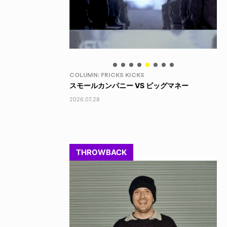
LIFE HACK
LI
 ビッグマネー
150 WALLET
LI
2026.07.28
202
THROWBACK