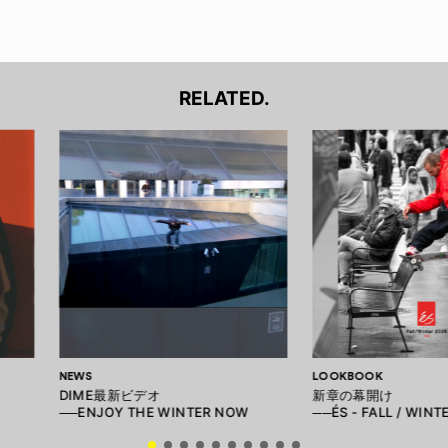
RELATED.
NEWS
LOOKBOOK
DIME最新ビデオ
新章の幕開け
──ENJOY THE WINTER NOW
──ÉS - FALL / WINT