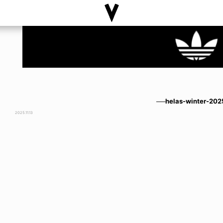
──helas-winter-202
2025.11.13