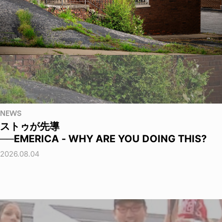
NEWS
ストゥが先導
──EMERICA - WHY ARE YOU DOING THIS?
2026.08.04