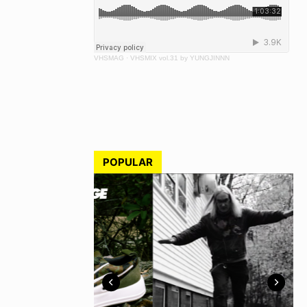
VHSMAG
·
VHSMIX vol.31 by YUNGJINNN
POPULAR