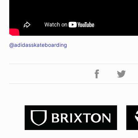
@adidasskateboarding
ICE OF FREEDOM
VOICE OF FREEDOM
NY ALVA (ENGLISH)
AKIRA OZAWA / 尾澤 彰
6.08.07
2021.09.02