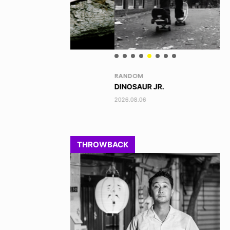
RANDOM
VO
DINOSAUR JR.
TO
2026.08.06
202
THROWBACK