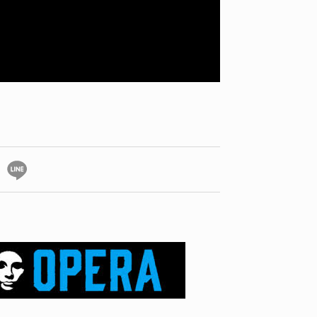
ID
VOICE
IZURU NAGAHARA / 永原依弦
TONY
2026.08.05
2026.08