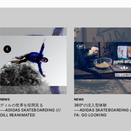
NEWS
NEWS
ディルの世界を垣間見る
360°の没入型体験
──ADIDAS SKATEBOARDING ///
──ADIDAS SKATEBOARDING /
DILL REANIMATED
FA: GO LOOKING