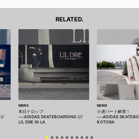
RELATED.
NEWS
NEWS
本日ドロップ
小虎パート解禁！
//
──ADIDAS SKATEBOARDING ///
──ADIDAS SKATEBO
LIL DRE IN LA
KOTORA