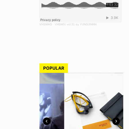
VHSMAG
·
VHSMIX vol.31 by YUNGJINNN
POPULAR