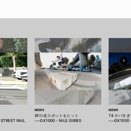
NEWS
NEWS
SFの名スポットをヒット
T4 ヤバすぎ
STREET RAIL
──GX1000 - NILE GIBBS
──GX1000 