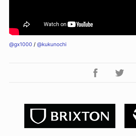
@gx1000
/
@kukunochi
FE HACK
NEWS
NE SOCKS
HAGEBA BOYS 2026
6.08.04
2026.07.31