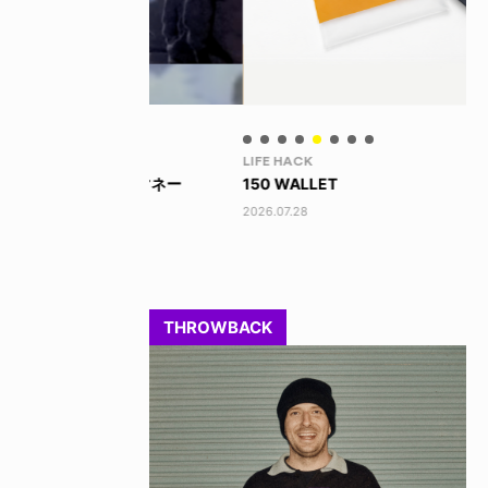
LIFE HACK
LI
 ビッグマネー
150 WALLET
LI
2026.07.28
202
THROWBACK