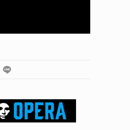
YO! CHUI
VOICE
あの時のあの写真
KAYA
2026.07.31
2026.07