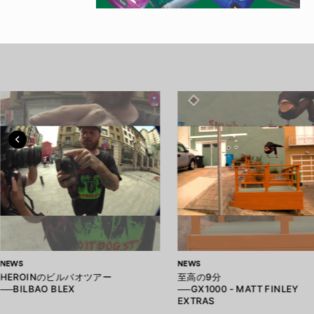
NEWS
NEWS
HEROINのビルバオツアー
至高の9分
──BILBAO BLEX
──GX1000 - MATT FINLEY
EXTRAS