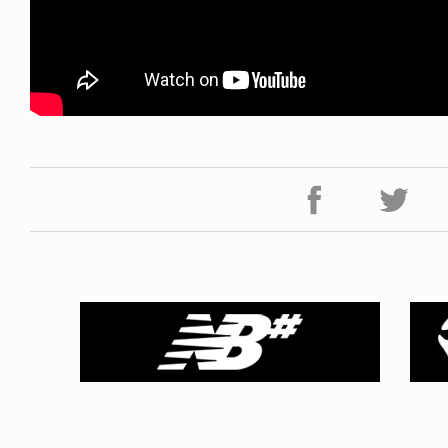
ICE OF FREEDOM
RANDOM
IRA OZAWA / 尾澤 彰
DINOSAUR JR.
2026.08.06
1.09.02