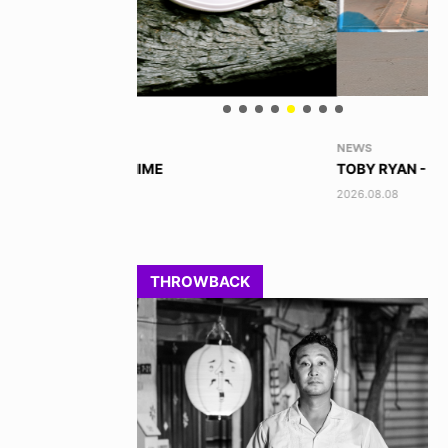
NEWS
VO
TOBY RYAN - PRO FOR REAL
AK
2026.08.08
202
THROWBACK