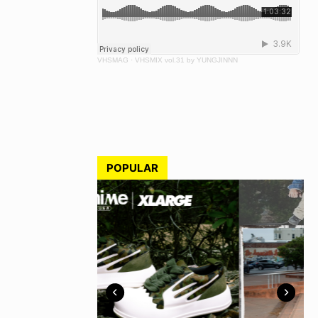
VHSMAG
·
VHSMIX vol.31 by YUNGJINNN
POPULAR