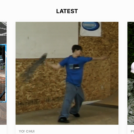
LATEST
YO! CHUI
P