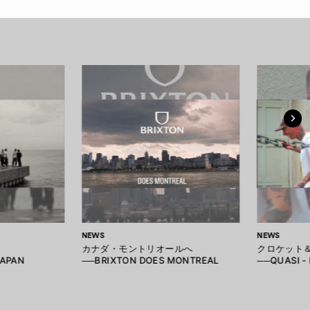
NEWS
NEWS
カナダ・モントリオールへ
クロケット
JAPAN
──BRIXTON DOES MONTREAL
──QUASI -