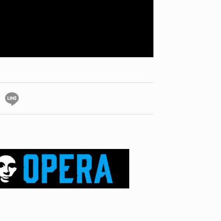
ID
VOICE
IZURU NAGAHARA / 永原依弦
TONY
2026.08.05
2026.08