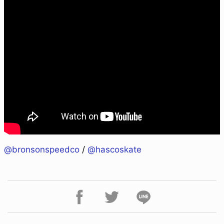
@bronsonspeedco
/
@hascoskate