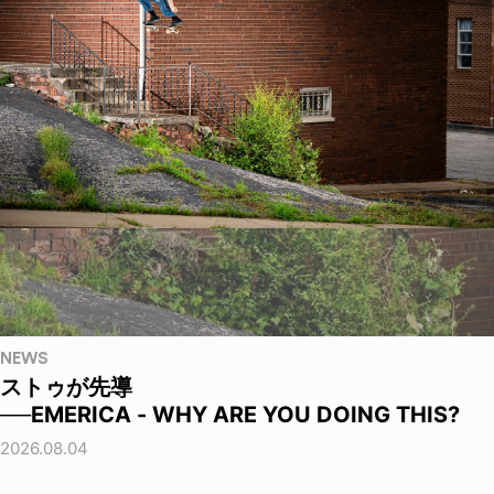
NEWS
ストゥが先導
──EMERICA - WHY ARE YOU DOING THIS?
2026.08.04