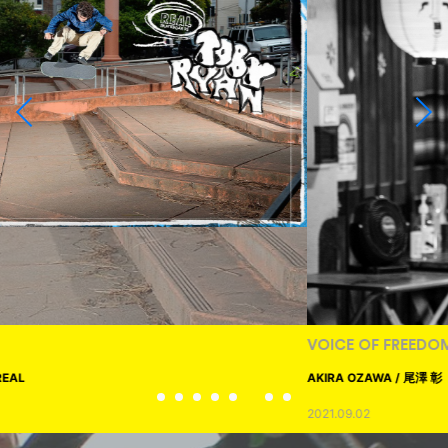
VOICE OF FREEDOM
AKIRA OZAWA / 尾澤 彰
2021.09.02