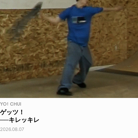
YO! CHUI
ゲッツ！
──キレッキレ
2026.08.07