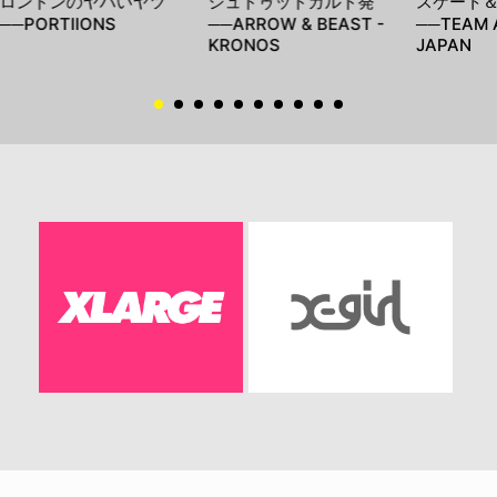
ロンドンのヤバいヤツ
シュトゥットガルト発
スケート
──PORTIIONS
──ARROW & BEAST -
──TEAM 
KRONOS
JAPAN