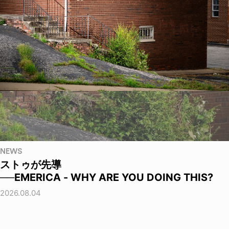
NEWS
ストゥが先導
──EMERICA - WHY ARE YOU DOING THIS?
2026.08.04