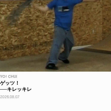
YO! CHUI
ゲッツ！
──キレッキレ
2026.08.07