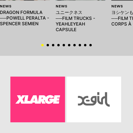
NEWS
NEWS
NEWS
DRAGON FORMULA
ユニークネス
ヨシケン
──POWELL PERALTA -
──FILM TRUCKS -
──FILM T
SPENCER SEMIEN
YEAHLEYEAH
CORPS À
CAPSULE