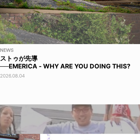
NEWS
ストゥが先導
──EMERICA - WHY ARE YOU DOING THIS?
2026.08.04