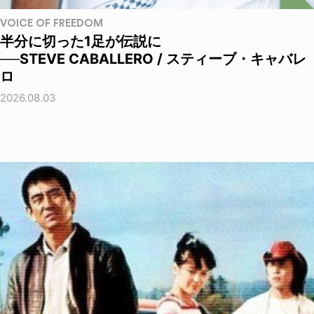
VOICE OF FREEDOM
半分に切った1足が伝説に
──STEVE CABALLERO / スティーブ・キャバレ
ロ
2026.08.03