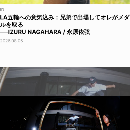
ID
LA五輪への意気込み：兄弟で出場してオレがメダ
ルを取る
──IZURU NAGAHARA / 永原依弦
2026.08.05