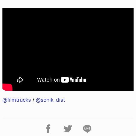
@filmtrucks
/
@sonik_dist