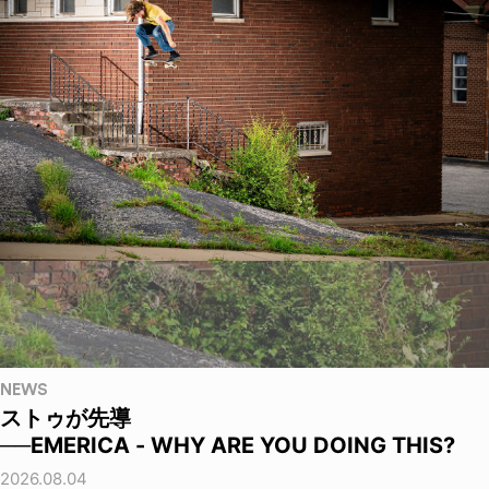
NEWS
ストゥが先導
──EMERICA - WHY ARE YOU DOING THIS?
2026.08.04