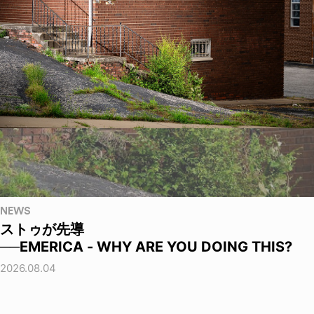
NEWS
ストゥが先導
──EMERICA - WHY ARE YOU DOING THIS?
2026.08.04