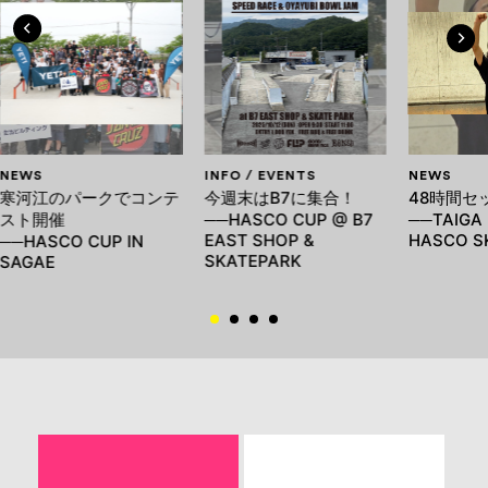
NEWS
INFO / EVENTS
NEWS
寒河江のパークでコンテ
今週末はB7に集合！
48時間セ
スト開催
──HASCO CUP @ B7
──TAIGA 
EAST SHOP &
HASCO S
──HASCO CUP IN
SKATEPARK
SAGAE