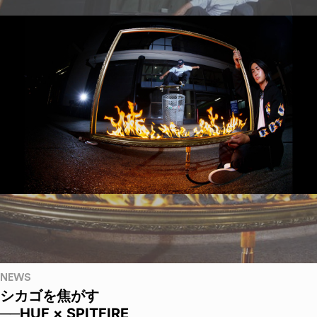
NEWS
シカゴを焦がす
──HUF × SPITFIRE