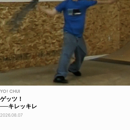
YO! CHUI
ゲッツ！
──キレッキレ
2026.08.07