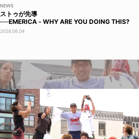
NEWS
ストゥが先導
──EMERICA - WHY ARE YOU DOING THIS?
2026.08.04