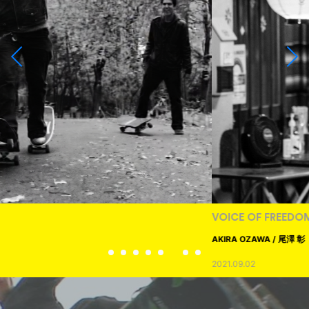
VOICE OF FREEDOM
AKIRA OZAWA / 尾澤 彰
2021.09.02