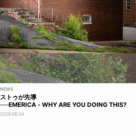
NEWS
ストゥが先導
──EMERICA - WHY ARE YOU DOING THIS?
2026.08.04