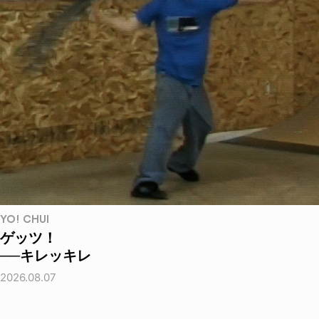
YO! CHUI
ゲッツ！
──キレッキレ
2026.08.07