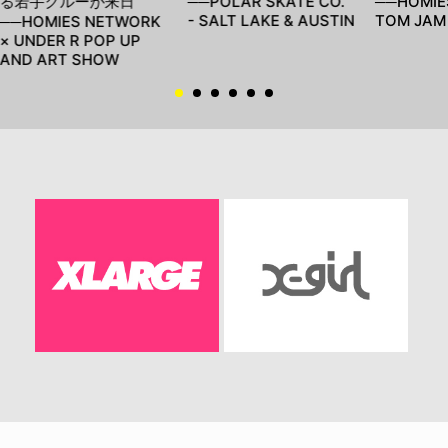
る若手クルーが来日
──POLAR SKATE CO.
──HOMIES
- SALT LAKE & AUSTIN
TOM JAM
──HOMIES NETWORK
× UNDER R POP UP
AND ART SHOW