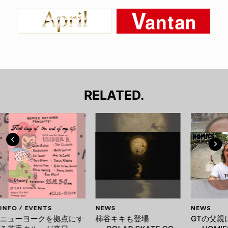
RELATED.
INFO / EVENTS
NEWS
NEWS
ニューヨークを拠点にす
柿谷キキも登場
GTの父親