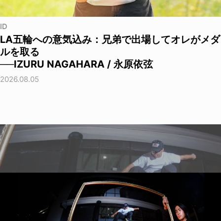
ID
LA五輪への意気込み：兄弟で出場してオレがメダ
ルを取る
──IZURU NAGAHARA / 永原依弦
2026.08.05