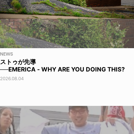
NEWS
ストゥが先導
──EMERICA - WHY ARE YOU DOING THIS?
2026.08.04