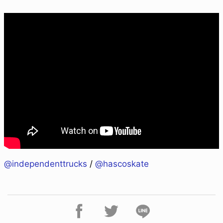
@independenttrucks
/
@hascoskate