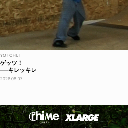
YO! CHUI
ゲッツ！
──キレッキレ
2026.08.07