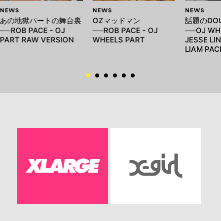
NEWS
NEWS
NEWS
あの地獄パートの舞台裏
OZマッドマン
話題のDOU
──ROB PACE - OJ
──ROB PACE - OJ
──OJ WHE
PART RAW VERSION
WHEELS PART
JESSE LI
LIAM PAC