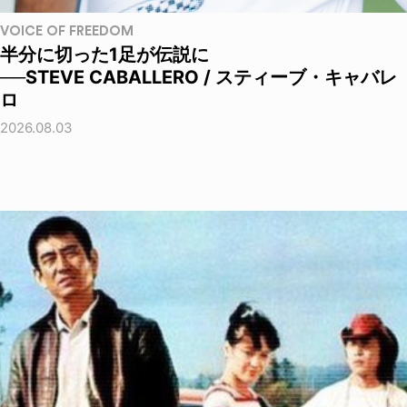
VOICE OF FREEDOM
半分に切った1足が伝説に
──STEVE CABALLERO / スティーブ・キャバレ
ロ
2026.08.03