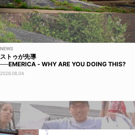
NEWS
ストゥが先導
──EMERICA - WHY ARE YOU DOING THIS?
2026.08.04