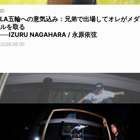
ID
LA五輪への意気込み：兄弟で出場してオレがメダ
ルを取る
──IZURU NAGAHARA / 永原依弦
2026.08.05