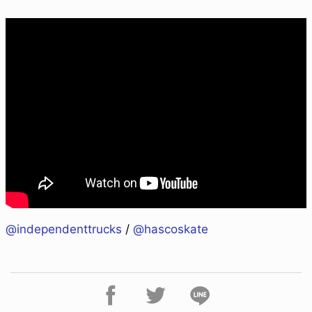
@independenttrucks
/
@hascoskate