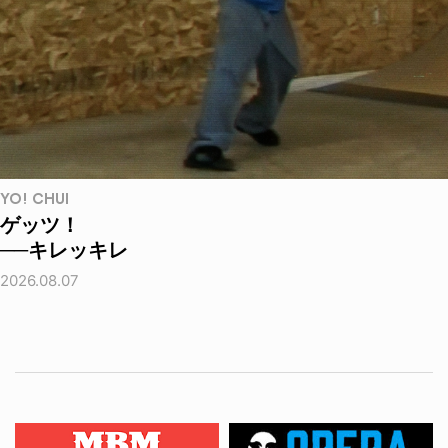
YO! CHUI
ゲッツ！
──キレッキレ
2026.08.07