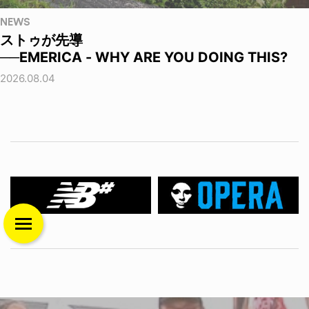
NEWS
ストゥが先導
──EMERICA - WHY ARE YOU DOING THIS?
2026.08.04