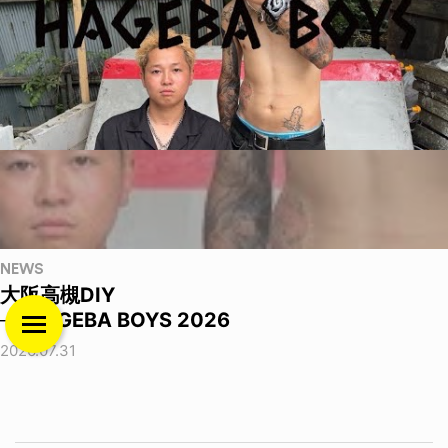
NEWS
大阪高槻DIY
──HAGEBA BOYS 2026
2026.07.31