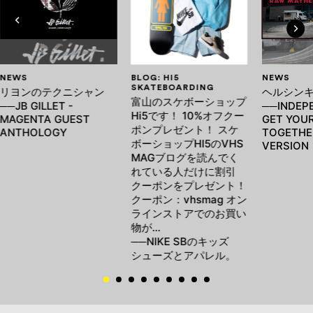
NEWS
BLOG: HI5
NEWS
SKATEBOARDING
リヨンのテクニシャン
ヘルシン
富山のスケボーショップ
──JB GILLET -
──INDEP
Hi5です！ 10%オフクー
MAGENTA GUEST
GET YOUR
ポンプレゼント！ スケ
ANTHOLOGY
TOGETHE
ボーショップHI5のVHS
VERSION
MAGブログを読んでく
れている人だけに割引
クーポンをプレゼント！
クーポン：vhsmag オン
ラインストアでのお買い
物が…
──NIKE SBのキッズ
シューズとアパレル。