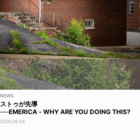
NEWS
ストゥが先導
──EMERICA - WHY ARE YOU DOING THIS?
2026.08.04