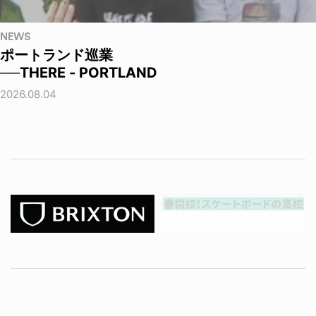
NEWS
ポートランド巡業
──THERE - PORTLAND
2026.08.04