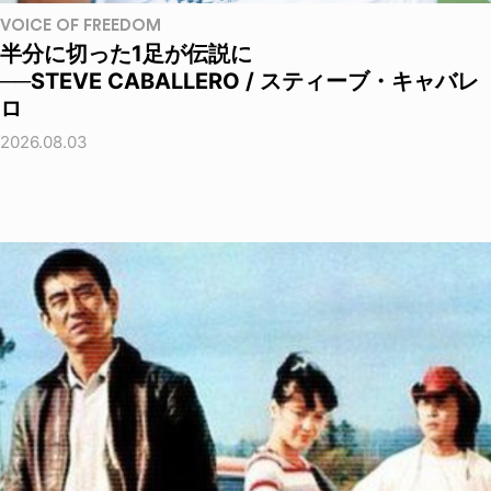
VOICE OF FREEDOM
半分に切った1足が伝説に
──STEVE CABALLERO / スティーブ・キャバレ
ロ
2026.08.03