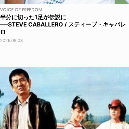
VOICE OF FREEDOM
半分に切った1足が伝説に
──STEVE CABALLERO / スティーブ・キャバレ
ロ
2026.08.03