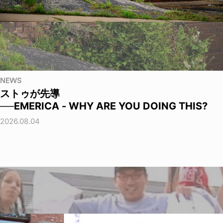
NEWS
ストゥが先導
──EMERICA - WHY ARE YOU DOING THIS?
2026.08.04