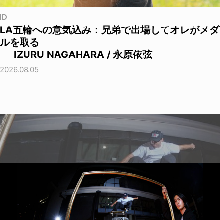
ID
LA五輪への意気込み：兄弟で出場してオレがメダ
ルを取る
──IZURU NAGAHARA / 永原依弦
2026.08.05