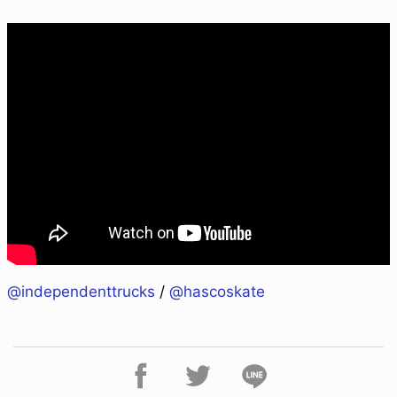
@independenttrucks
/
@hascoskate