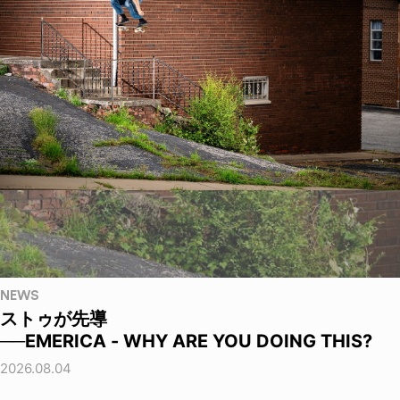
NEWS
ストゥが先導
──EMERICA - WHY ARE YOU DOING THIS?
2026.08.04