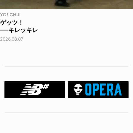
YO! CHUI
ゲッツ！
──キレッキレ
2026.08.07