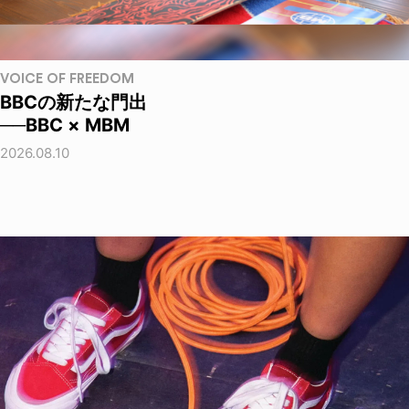
VOICE OF FREEDOM
BBCの新たな門出
──BBC × MBM
2026.08.10