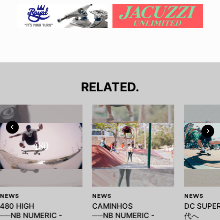
RELATED.
NEWS
NEWS
NEWS
480 HIGH
CAMINHOS
DC SUPE
──NB NUMERIC -
──NB NUMERIC -
代へ