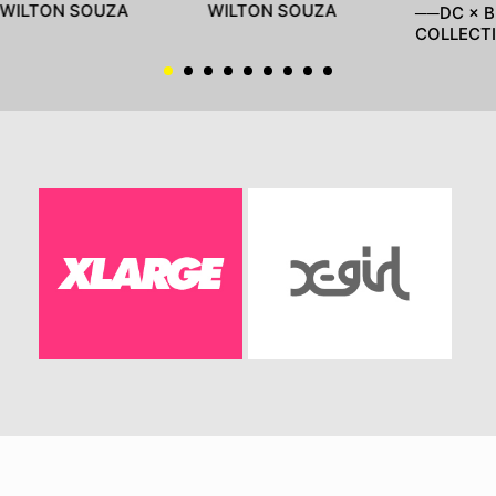
WILTON SOUZA
WILTON SOUZA
──DC × B
COLLECT