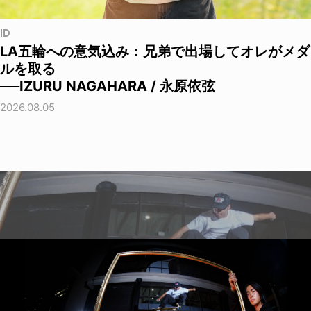
ID
LA五輪への意気込み：兄弟で出場してオレがメダ
ルを取る
──IZURU NAGAHARA / 永原依弦
2026.08.05