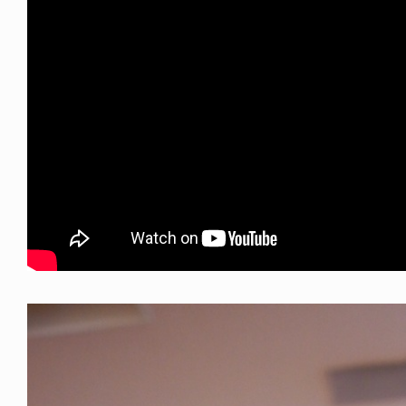
NDOM
VOICE OF FREEDOM
NOSAUR JR.
AKIRA OZAWA / 尾澤 彰
6.08.06
2021.09.02