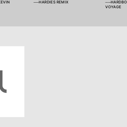
KEVIN
──HARDIES REMIX
──HARDBOD
VOYAGE