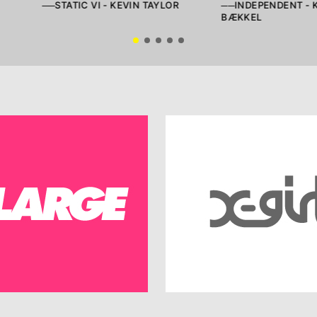
──STATIC VI - KEVIN TAYLOR
──INDEPENDENT - 
BÆKKEL