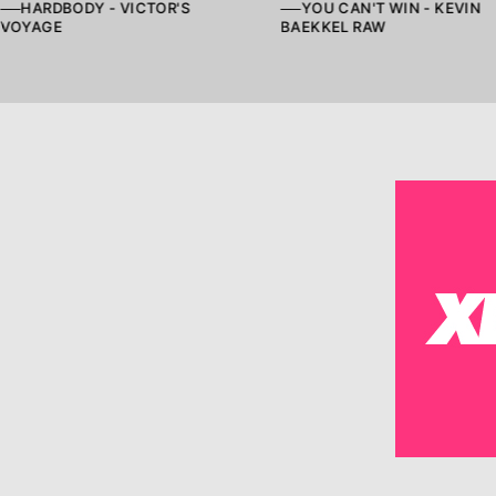
──HARDBODY - VICTOR'S
──YOU CAN'T WIN - KEVIN
VOYAGE
BAEKKEL RAW