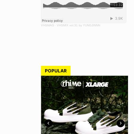
VHSMAG
·
VHSMIX vol.31 by YUNGJINNN
POPULAR