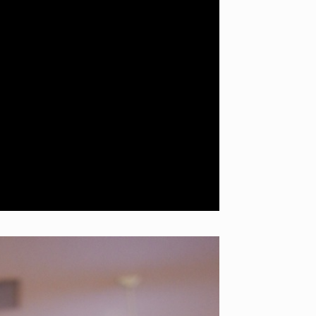
ID
VOICE
IZURU NAGAHARA / 永原依弦
TONY
2026.08.05
2026.08