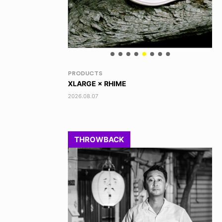
VOICE OF FREEDOM
RA
TONY ALVA (ENGLISH)
DI
2026.08.07
202
THROWBACK