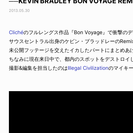
──KEVIN BRADLEY BON VOYAGE REM
2013.05.30
Cliché
のフルレングス作品『Bon Voyage』で衝撃の
サウスセントラル出身のケビン・ブラッドレーのRemi
未公開フッテージを交えたイカしたパートにまとめあ
ちなみに現在来日中で、都内のスポットをデストロイ
撮影&編集を担当したのは
Illegal Civilization
のマイキ