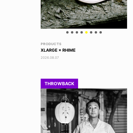
VOICE OF FREEDOM
RA
AKIRA OZAWA / 尾澤 彰
DI
202
2021.09.02
THROWBACK