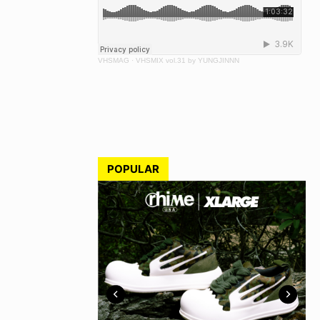
VHSMAG
·
VHSMIX vol.31 by YUNGJINNN
POPULAR