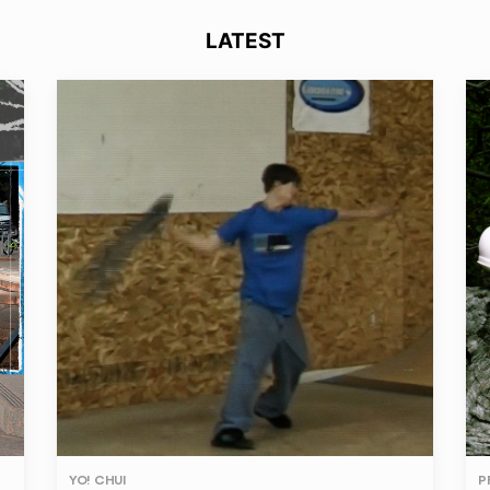
LATEST
YO! CHUI
P