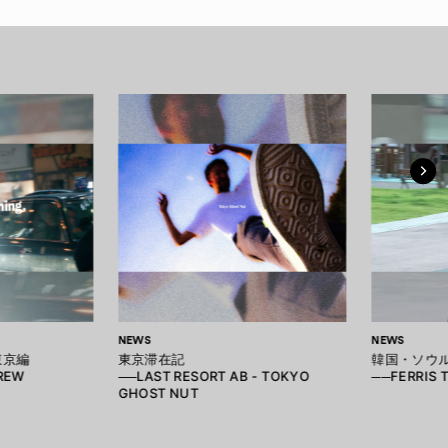
NEWS
NEWS
 東京編
東京滞在記
韓国・ソウ
REW
──LAST RESORT AB - TOKYO
──FERRIS 
GHOST NUT