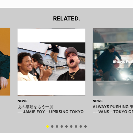
RELATED.
NEWS
NEWS
あの感動をもう一度
ALWAYS PUSHING
──JAMIE FOY – UPRISING TOKYO
──VANS - TOKYO C