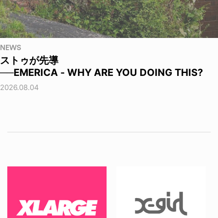
NEWS
ストゥが先導
──EMERICA - WHY ARE YOU DOING THIS?
2026.08.04