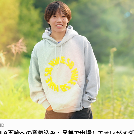
ID
LA五輪への意気込み：兄弟で出場してオレがメダ