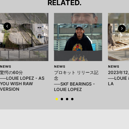
RELATED.
NEWS
NEWS
NEWS
驚愕の60分
プロキット リリース記
2023年12
──LOUIE LOPEZ - AS
念
──LOUIE 
YOU WISH RAW
LA
──SKF BEARINGS -
VERSION
LOUIE LOPEZ