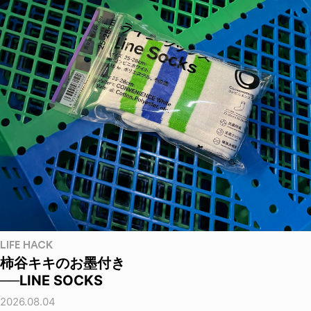
LIFE HACK
柿谷キキのお墨付き
──LINE SOCKS
2026.08.04