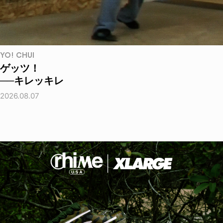
YO! CHUI
ゲッツ！
──キレッキレ
2026.08.07