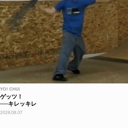
YO! CHUI
ゲッツ！
──キレッキレ
2026.08.07