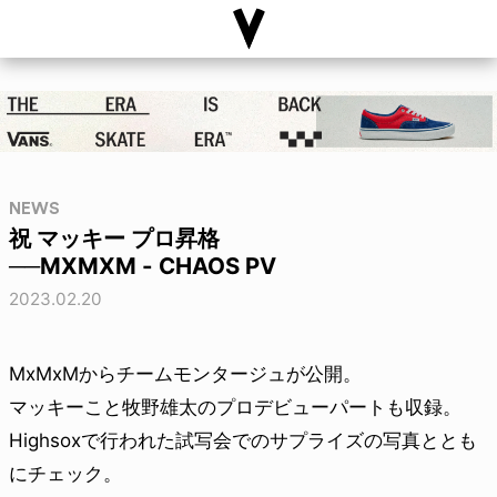
NEWS
祝 マッキー プロ昇格
──MXMXM - CHAOS PV
2023.02.20
MxMxMからチームモンタージュが公開。
マッキーこと牧野雄太のプロデビューパートも収録。
Highsoxで行われた試写会でのサプライズの写真ととも
にチェック。