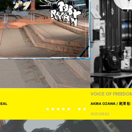
VOICE OF FREEDOM
AKIRA OZAWA / 尾澤 彰
2021.09.02