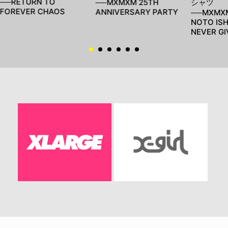
──RETURN TO
──MXMXM 25TH
シャツ
FOREVER CHAOS
ANNIVERSARY PARTY
──MXMXM
NOTO IS
NEVER GI