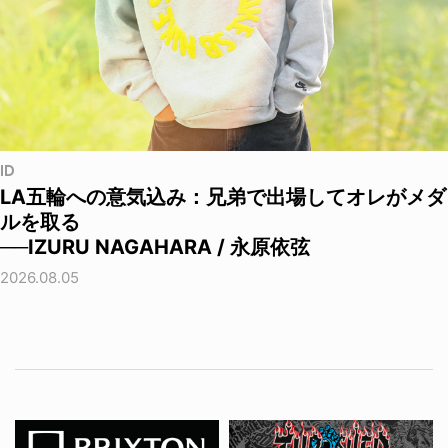
ID
LA五輪への意気込み：兄弟で出場してオレがメダ
ルを取る
──IZURU NAGAHARA / 永原依弦
2026.08.05