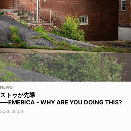
NEWS
ストゥが先導
──EMERICA - WHY ARE YOU DOING THIS?
2026.08.04