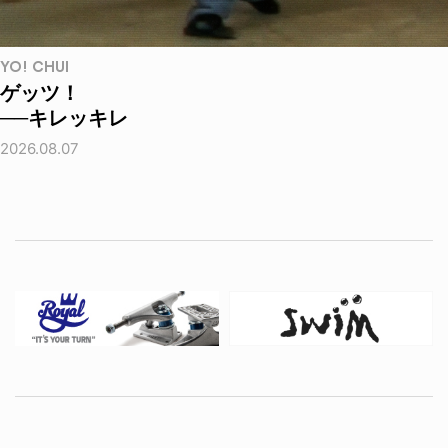
YO! CHUI
ゲッツ！
──キレッキレ
2026.08.07