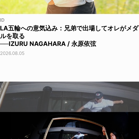
ID
LA五輪への意気込み：兄弟で出場してオレがメダ
ルを取る
──IZURU NAGAHARA / 永原依弦
2026.08.05