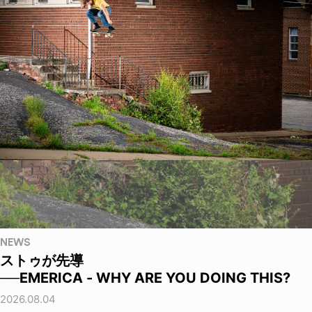
NEWS
ストゥが先導
──EMERICA - WHY ARE YOU DOING THIS?
2026.08.04