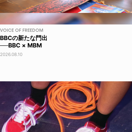
VOICE OF FREEDOM
BBCの新たな門出
──BBC × MBM
2026.08.10