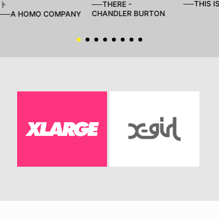
──THIS I
ト
──THERE -
CHANDLER BURTON
──A HOMO COMPANY