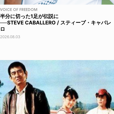
VOICE OF FREEDOM
半分に切った1足が伝説に
──STEVE CABALLERO / スティーブ・キャバレ
ロ
2026.08.03