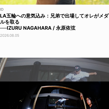
ID
LA五輪への意気込み：兄弟で出場してオレがメダ
ルを取る
──IZURU NAGAHARA / 永原依弦
2026.08.05