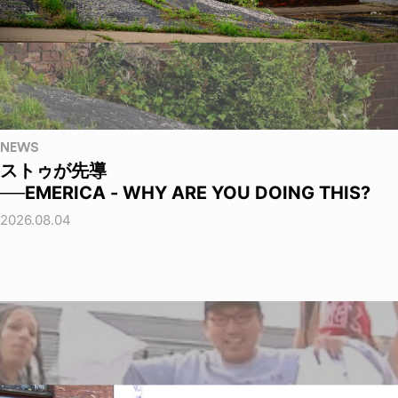
NEWS
ストゥが先導
──EMERICA - WHY ARE YOU DOING THIS?
2026.08.04