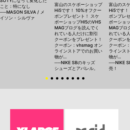
SOTYになって変化した
富山のスケボーショップ
富山のス
こと：特になし
Hi5です！ 10%オフクー
Hi5です！
──MASON SILVA / メ
ポンプレゼント！ スケ
ポンプレゼ
イソン・シルヴァ
ボーショップHI5のVHS
ボーショッ
MAGブログを読んでく
MAGブロ
れている人だけに割引
れている
クーポンをプレゼント！
クーポン
クーポン：vhsmag オン
クーポン：v
ラインストアでのお買い
ラインス
物が…
物が…
──NIKE SBのキッズ
──NIKE S
シューズとアパレル。
売！