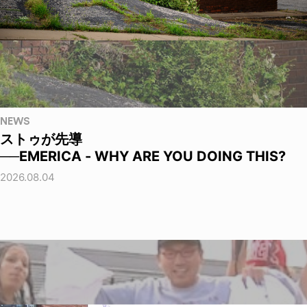
NEWS
ストゥが先導
──EMERICA - WHY ARE YOU DOING THIS?
2026.08.04