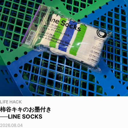
LIFE HACK
柿谷キキのお墨付き
──LINE SOCKS
2026.08.04