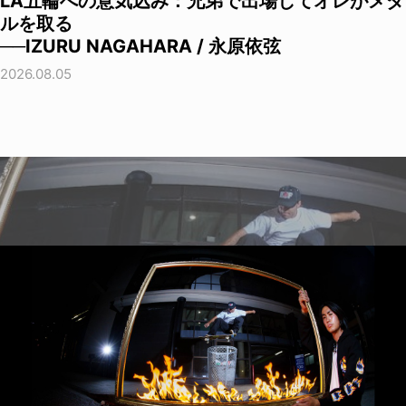
LA五輪への意気込み：兄弟で出場してオレがメダ
ルを取る
──IZURU NAGAHARA / 永原依弦
2026.08.05