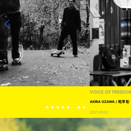
VOICE OF FREEDOM
AKIRA OZAWA / 尾澤 彰
2021.09.02