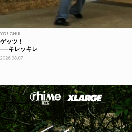
YO! CHUI
ゲッツ！
──キレッキレ
2026.08.07