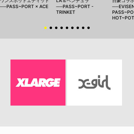
ワンスポットエディット
LA＆ベンチュラ
日豪コラ
──PASS~PORT × ACE
──PASS~PORT -
──EVISEN
TRINKET
PASS~PO
HOT~PO