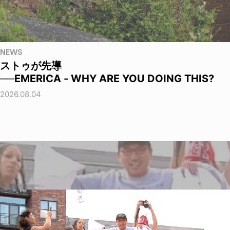
NEWS
ストゥが先導
──EMERICA - WHY ARE YOU DOING THIS?
2026.08.04