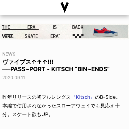
NEWS
ヴァイブス↑↑↑!!!
──PASS~PORT - KITSCH “BIN~ENDS”
2020.09.11
昨年リリースの初フルレングス
『Kitsch』
のB-Side。
本編で使用されなかったスローアウェイでも見応え十
分。スケート欲もUP。