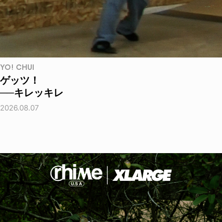
YO! CHUI
ゲッツ！
──キレッキレ
2026.08.07