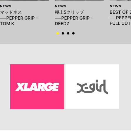
NEWS
NEWS
NEWS
マッドネス
極上5クリップ
BEST OF 
──PEPPER
──PEPPER GRIP -
──PEPPER GRIP –
FULL CUT
TOM K
DEEDZ