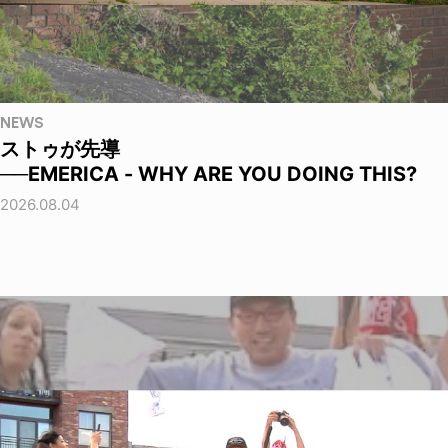
NEWS
ストゥが先導
──EMERICA - WHY ARE YOU DOING THIS?
2026.08.04