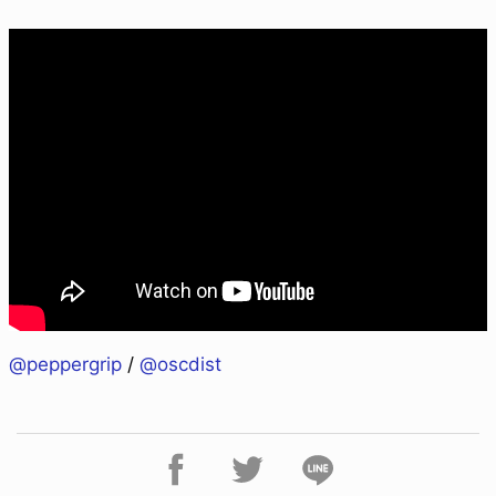
@peppergrip
/
@oscdist