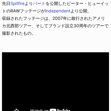
先日
Spitfire
より
パート
を公開したピーター・ヒューイッ
トのRAWフッテージが
Independent
より公開。
収録されたフッテージは、2007年に敢行されたアメリ
カ北西部ツアー、そしてブランド設立30周年のツアーで
撮影されたもの。