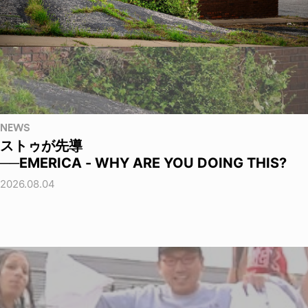
NEWS
ストゥが先導
──EMERICA - WHY ARE YOU DOING THIS?
2026.08.04