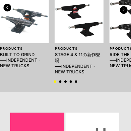
PRODUCTS
PRODUCTS
PRODUCT
BUILT TO GRIND
STAGE 4 & 11の新作登
RIDE THE
──INDEPENDENT -
──INDEP
場
NEW TRUCKS
NEW TRU
──INDEPENDENT -
NEW TRUCKS