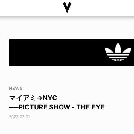
NEWS
マイアミ→NYC
──PICTURE SHOW - THE EYE
2023.03.01