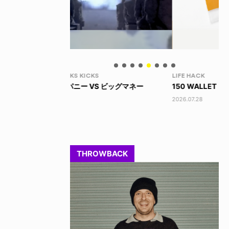
LIFE HACK
LI
 ビッグマネー
150 WALLET
LI
2026.07.28
202
THROWBACK