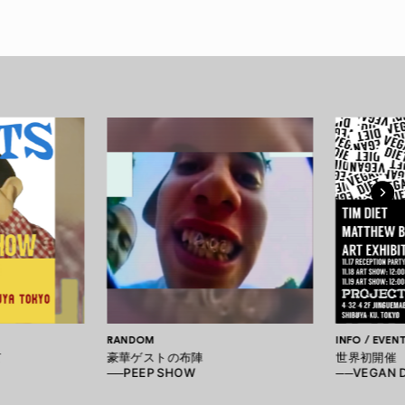
RANDOM
INFO / EVEN
て
豪華ゲストの布陣
世界初開催
──PEEP SHOW
──VEGAN D