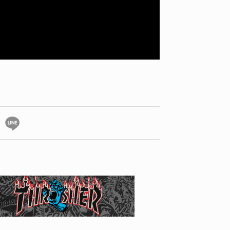
YO! CHUI
VOICE
あの時のあの写真
KAYA
2026.07.31
2026.07