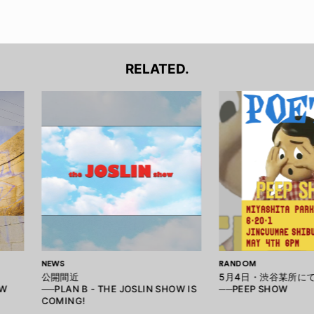
RELATED.
NEWS
RANDOM
公開間近
5月4日・渋谷某所に
OW
──PLAN B - THE JOSLIN SHOW IS
──PEEP SHOW
COMING!