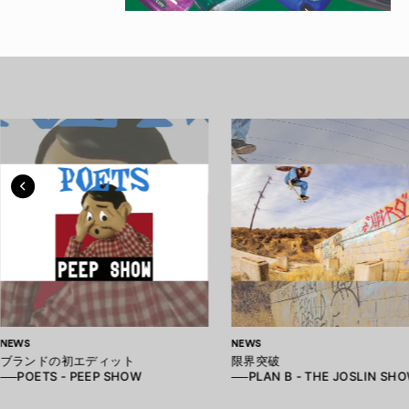
NEWS
NEWS
ブランドの初エディット
限界突破
──POETS - PEEP SHOW
──PLAN B - THE JOSLIN SH