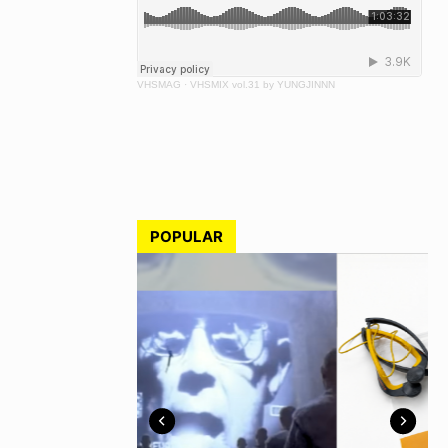
VHSMAG
·
VHSMIX vol.31 by YUNGJINNN
POPULAR