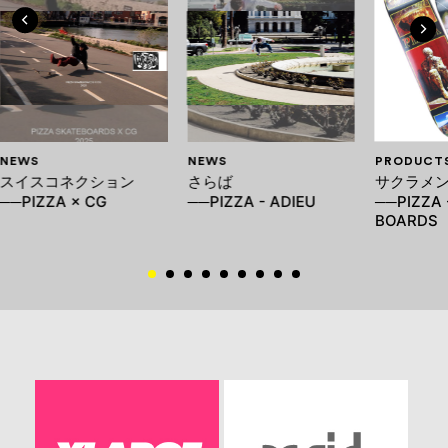
NEWS
NEWS
PRODUCT
スイスコネクション
さらば
サクラメ
──PIZZA × CG
──PIZZA - ADIEU
──PIZZA 
BOARDS