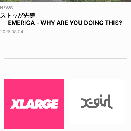
NEWS
ストゥが先導
──EMERICA - WHY ARE YOU DOING THIS?
2026.08.04