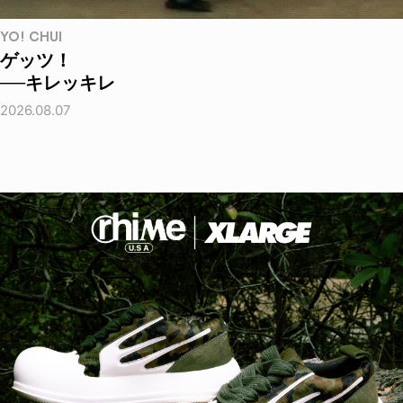
YO! CHUI
ゲッツ！
──キレッキレ
2026.08.07