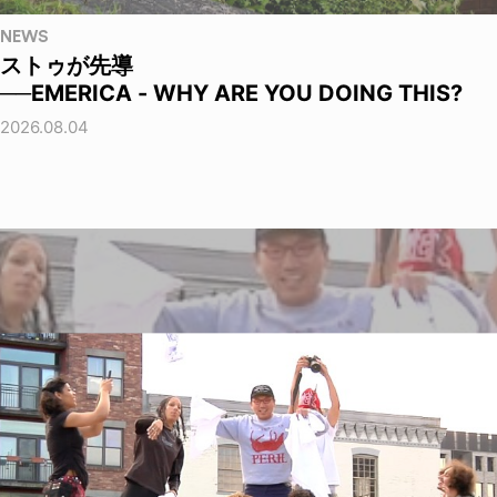
NEWS
ストゥが先導
──EMERICA - WHY ARE YOU DOING THIS?
2026.08.04