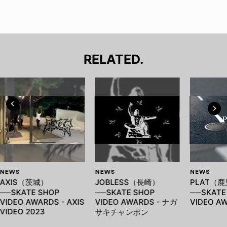
RELATED.
NEWS
NEWS
NEWS
AXIS（茨城）
JOBLESS（長崎）
PLAT（
──SKATE SHOP
──SKATE SHOP
──SKATE
VIDEO AWARDS - AXIS
VIDEO AWARDS - ナガ
VIDEO AW
VIDEO 2023
サキチャンポン