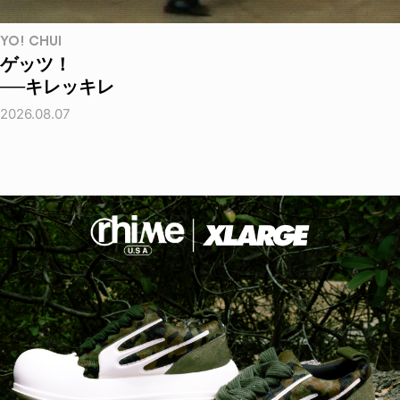
YO! CHUI
ゲッツ！
──キレッキレ
2026.08.07