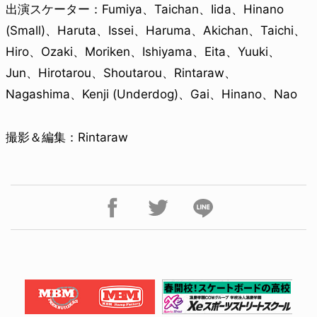
出演スケーター：Fumiya、Taichan、Iida、Hinano
(Small)、Haruta、Issei、Haruma、Akichan、Taichi、
Hiro、Ozaki、Moriken、Ishiyama、Eita、Yuuki、
Jun、Hirotarou、Shoutarou、Rintaraw、
Nagashima、Kenji (Underdog)、Gai、Hinano、Nao
撮影＆編集：Rintaraw