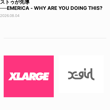
ストゥが先導
──EMERICA - WHY ARE YOU DOING THIS?
2026.08.04