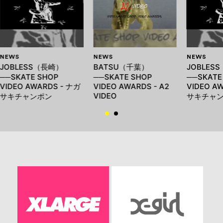
NEWS
NEWS
NEWS
JOBLESS（長崎）
BATSU（千葉）
JOBLES
──SKATE SHOP
──SKATE SHOP
──SKATE
VIDEO AWARDS - ナガ
VIDEO AWARDS - A2
VIDEO A
VIDEO
サキチャンポン
サキチャ