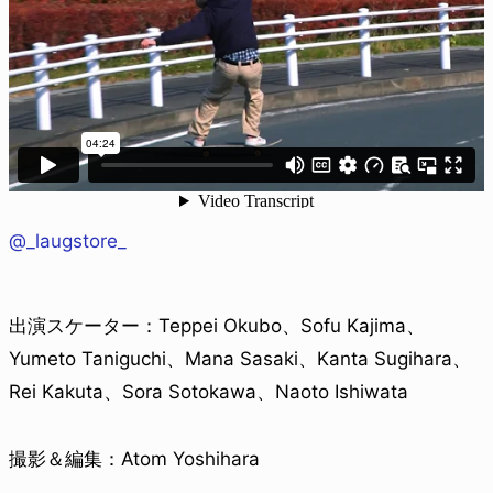
@_laugstore_
出演スケーター：Teppei Okubo、Sofu Kajima、
Yumeto Taniguchi、Mana Sasaki、Kanta Sugihara、
Rei Kakuta、Sora Sotokawa、Naoto Ishiwata
撮影＆編集：Atom Yoshihara