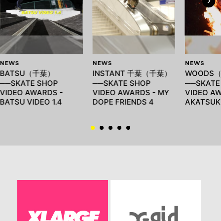
NEWS
NEWS
NEWS
BATSU（千葉）
INSTANT 千葉（千葉）
WOODS
──SKATE SHOP
──SKATE SHOP
──SKATE
VIDEO AWARDS -
VIDEO AWARDS - MY
VIDEO AW
BATSU VIDEO 1.4
DOPE FRIENDS 4
AKATSUK