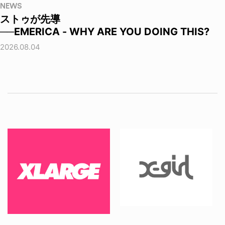
NEWS
ストゥが先導
──EMERICA - WHY ARE YOU DOING THIS?
2026.08.04