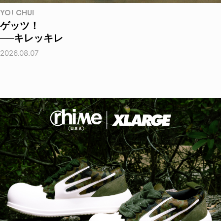
YO! CHUI
ゲッツ！
──キレッキレ
2026.08.07