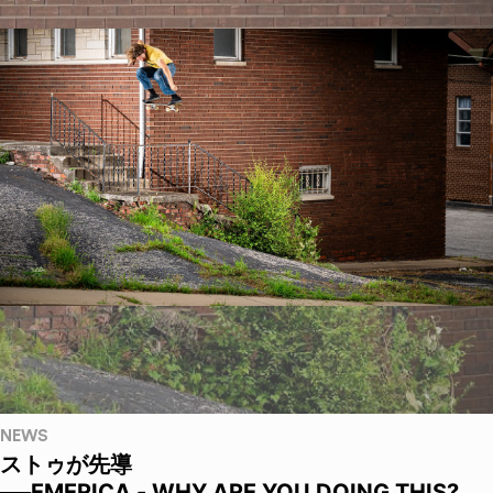
NEWS
ストゥが先導
──EMERICA - WHY ARE YOU DOING THIS?