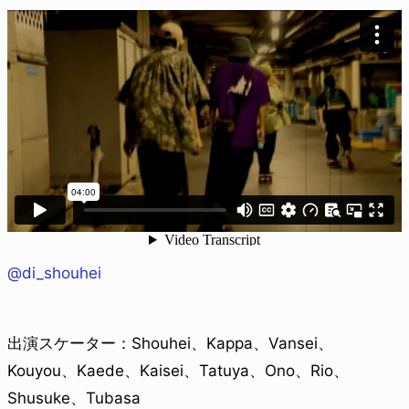
@di_shouhei
出演スケーター：Shouhei、Kappa、Vansei、
Kouyou、Kaede、Kaisei、Tatuya、Ono、Rio、
Shusuke、Tubasa