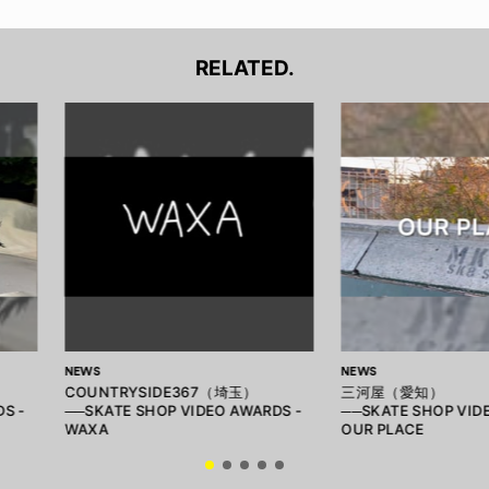
RELATED.
NEWS
NEWS
COUNTRYSIDE367（埼玉）
三河屋（愛知）
S -
──SKATE SHOP VIDEO AWARDS -
──SKATE SHOP VID
WAXA
OUR PLACE