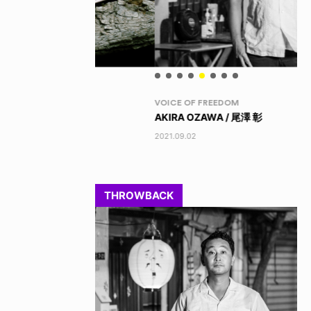
VOICE OF FREEDOM
RA
AKIRA OZAWA / 尾澤 彰
DI
202
2021.09.02
THROWBACK