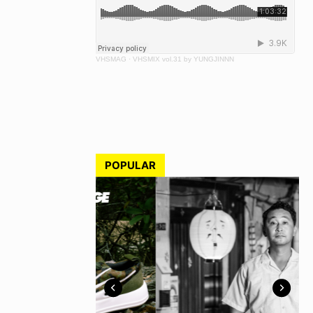
VHSMAG
·
VHSMIX vol.31 by YUNGJINNN
POPULAR