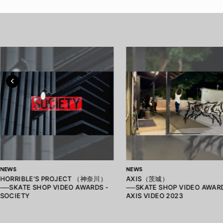
NEWS
NEWS
HORRIBLE'S PROJECT （神奈川）
AXIS（茨城）
──SKATE SHOP VIDEO AWARDS -
──SKATE SHOP VIDEO AWARD
SOCIETY
AXIS VIDEO 2023