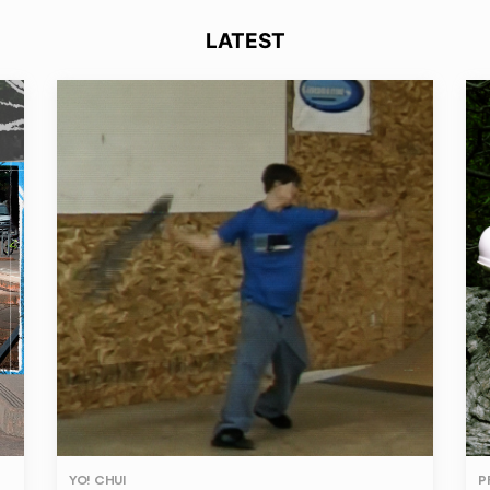
LATEST
YO! CHUI
P