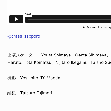
@crass_sapporo
NDOM
NEWS
NOSAUR JR.
TOBY RYAN - PRO FOR RE
6.08.06
2026.08.08
出演スケーター：Youta Shimaya、Genta Sihimaya、Tai
Haruto、Iota Komatsu、Nijitaro Ikegami、Taisho S
撮影：Yoshihito “D” Maeda
編集：Tatsuro Fujimori