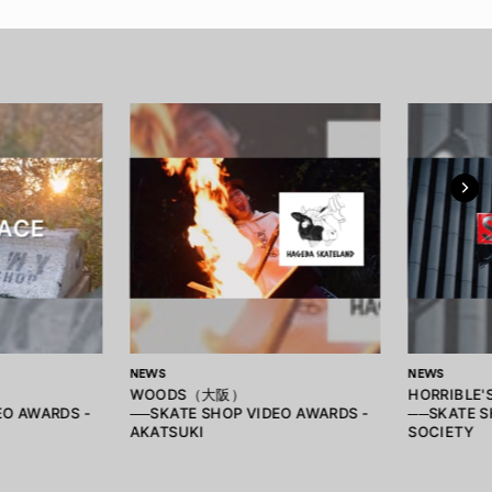
NEWS
NEWS
WOODS（大阪）
HORRIBLE
EO AWARDS -
──SKATE SHOP VIDEO AWARDS -
──SKATE S
AKATSUKI
SOCIETY