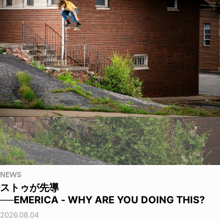
NEWS
ストゥが先導
──EMERICA - WHY ARE YOU DOING THIS?
2026.08.04