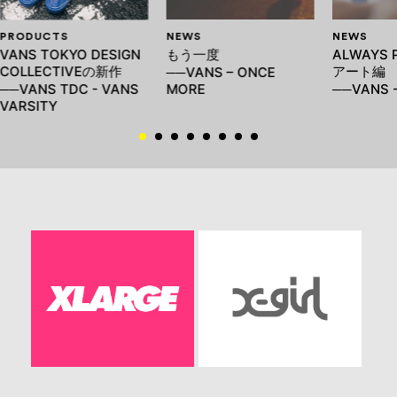
PRODUCTS
NEWS
NEWS
VANS TOKYO DESIGN
もう一度
ALWAYS 
COLLECTIVEの新作
アート編
──VANS – ONCE
──VANS TDC - VANS
MORE
──VANS -
VARSITY