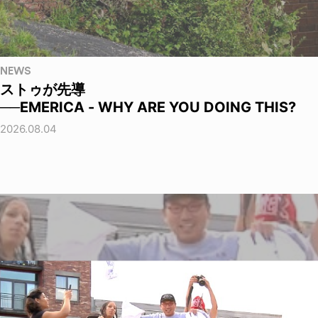
NEWS
ストゥが先導
──EMERICA - WHY ARE YOU DOING THIS?
2026.08.04