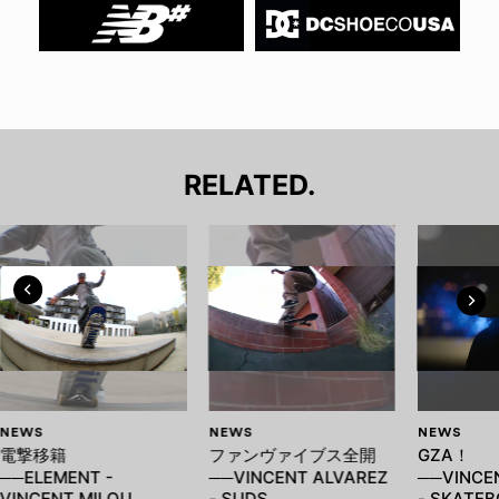
RELATED.
NEWS
NEWS
NEWS
電撃移籍
ファンヴァイブス全開
GZA！
──ELEMENT -
──VINCENT ALVAREZ
──VINCE
VINCENT MILOU
- SUDS
- SKATE