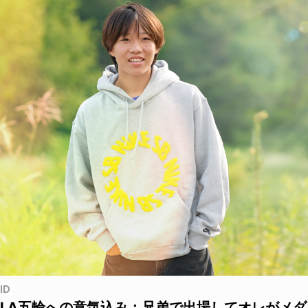
ID
LA五輪への意気込み：兄弟で出場してオレがメダ