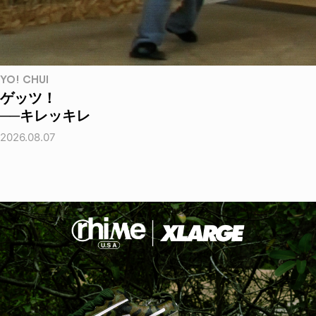
YO! CHUI
ゲッツ！
──キレッキレ
2026.08.07