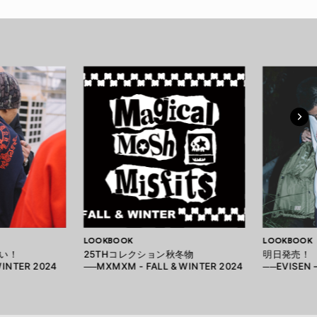
LOOKBOOK
LOOKBOOK
い！
25THコレクション秋冬物
明日発売！
WINTER 2024
──MXMXM - FALL & WINTER 2024
──EVISEN –