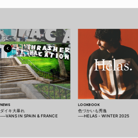
NEWS
LOOKBOOK
ダイキ大暴れ
色づかいも秀逸
──VANS IN SPAIN & FRANCE
──HELAS - WINTER 2025