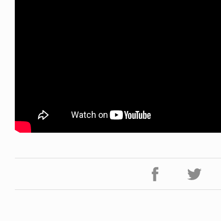
ICE OF FREEDOM
VOICE OF FREEDOM
NY ALVA (ENGLISH)
AKIRA OZAWA / 尾澤 彰
6.08.07
2021.09.02