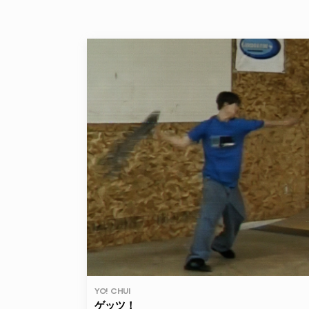
YO! CHUI
ゲッツ！