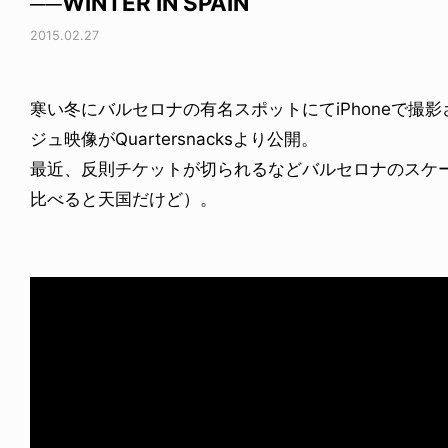
──WINTER IN SPAIN
2015.02.27
寒い冬にバルセロナの有名スポットにてiPhoneで撮影された“
ジュ映像がQuartersnacksより公開。
最近、反則チケットが切られるなどバルセロナのスケ
比べると天国だけど）。