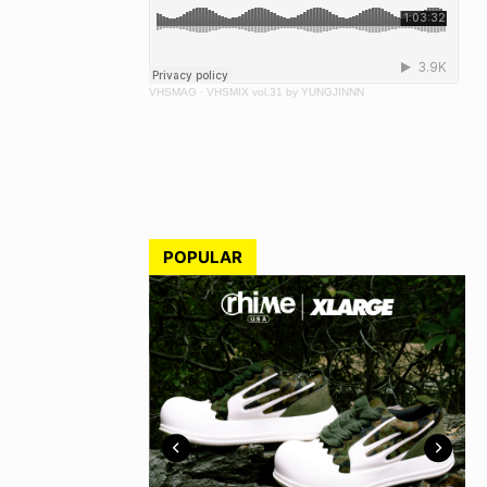
VHSMAG
·
VHSMIX vol.31 by YUNGJINNN
POPULAR