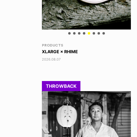
RANDOM
VO
DINOSAUR JR.
TO
2026.08.06
202
THROWBACK