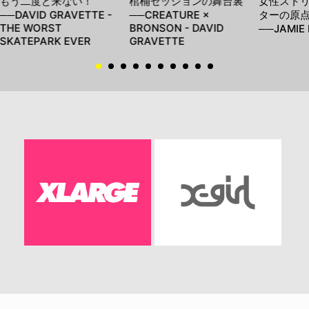
もう二度と来ない！
棺桶セッションの舞台裏
女性スト
──DAVID GRAVETTE -
──CREATURE ×
ターの原
THE WORST
BRONSON - DAVID
──JAMIE 
SKATEPARK EVER
GRAVETTE