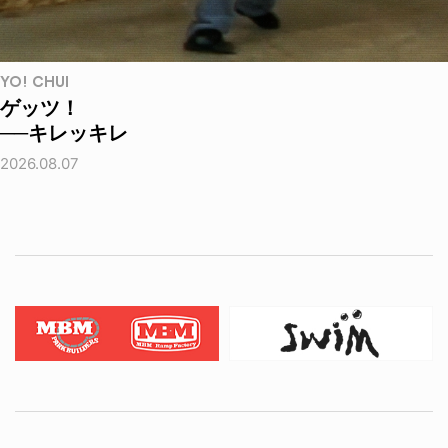
YO! CHUI
ゲッツ！
──キレッキレ
2026.08.07