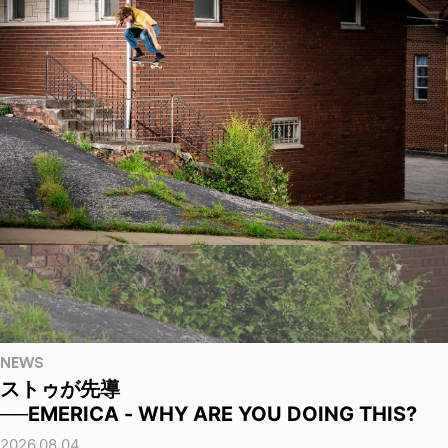
NEWS
ストゥが先導
──EMERICA - WHY ARE YOU DOING THIS?
2026.08.04