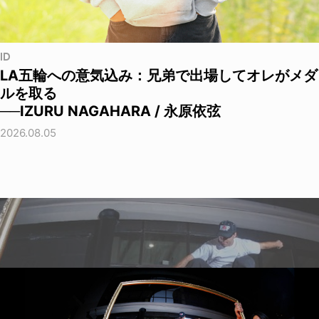
ID
LA五輪への意気込み：兄弟で出場してオレがメダ
ルを取る
──IZURU NAGAHARA / 永原依弦
2026.08.05