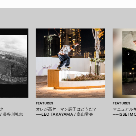
FEATURES
FEATURES
ク
オレが高ヤーマン調子はどうだ？
マニュアル
A / 長谷川礼志
──LEO TAKAYAMA / 高山零央
──ISSEI 