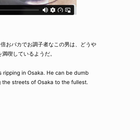
人一倍おバカでお調子者なこの男は、どうや
VOICE OF FREEDOM
依弦
TONY ALVA / トニー・アルヴァ
を満喫しているようだ。
2026.08.07
s ripping in Osaka. He can be dumb
the streets of Osaka to the fullest.