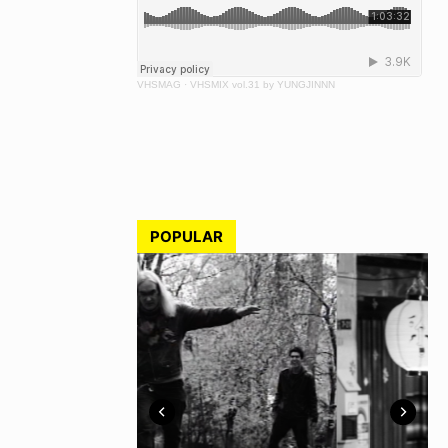
VHSMAG
·
VHSMIX vol.31 by YUNGJINNN
POPULAR