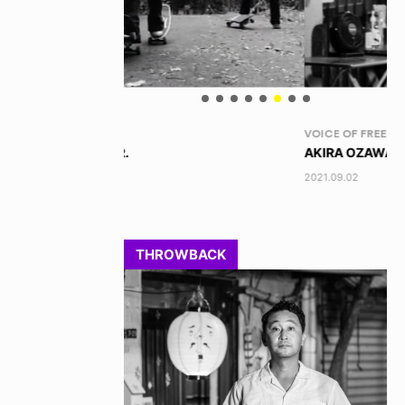
VOICE OF FREEDOM
VO
AKIRA OZAWA / 尾澤 彰
TO
202
2021.09.02
THROWBACK