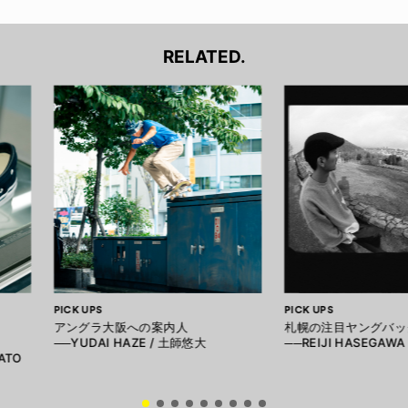
RELATED.
PICK UPS
PICK UPS
アングラ大阪への案内人
札幌の注目ヤングバッ
──YUDAI HAZE / 土師悠大
──REIJI HASEGAW
KATO