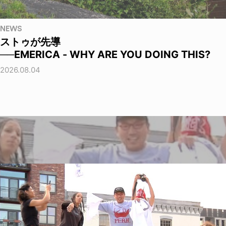
NEWS
ストゥが先導
──EMERICA - WHY ARE YOU DOING THIS?
2026.08.04