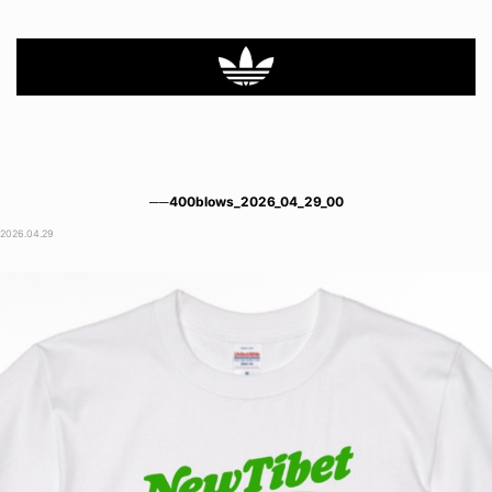
──400blows_2026_04_29_00
2026.04.29