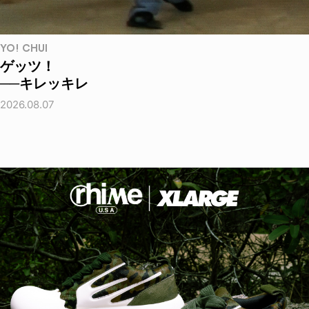
YO! CHUI
ゲッツ！
──キレッキレ
2026.08.07