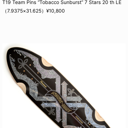
T19 Team Pins “Tobacco Sunburst” 7 Stars 20 th LE
（7.9375×31.625）¥10,800