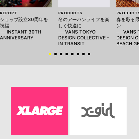
REPORT
PRODUCTS
PRODUCT
ショップ設立30周年を
冬のアーバンライフを楽
春を彩る
祝福
しく快適に
ン
──INSTANT 30TH
──VANS TOKYO
──VANS 
ANNIVERSARY
DESIGN COLLECTIVE -
DESIGN C
IN TRANSIT
BEACH G