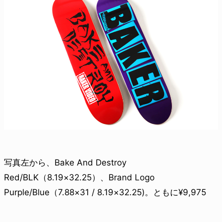
写真左から、Bake And Destroy
Red/BLK（8.19×32.25）、Brand Logo
Purple/Blue（7.88×31 / 8.19×32.25)。ともに¥9,975