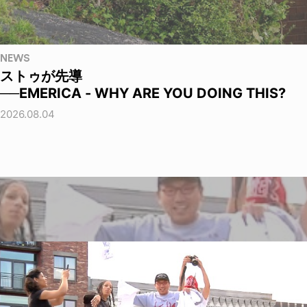
NEWS
ストゥが先導
──EMERICA - WHY ARE YOU DOING THIS?
2026.08.04