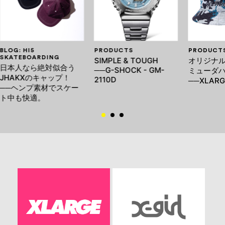
BLOG: HI5
PRODUCTS
PRODUCT
SKATEBOARDING
SIMPLE & TOUGH
オリジナ
日本人なら絶対似合う
──G-SHOCK - GM-
ミューダ
JHAKXのキャップ！
2110D
──XLARG
──ヘンプ素材でスケー
ト中も快適。