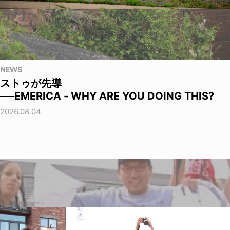
NEWS
ストゥが先導
──EMERICA - WHY ARE YOU DOING THIS?
2026.08.04