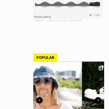
VHSMAG
·
VHSMIX vol.31 by YUNGJINNN
POPULAR