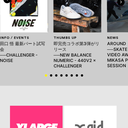
INFO / EVENTS
THUMBS UP
NEWS
田口 悟 最新パート試写
即完売コラボ第3弾がリ
AROUN
会
リース
──SKATE
VIDEO AW
──CHALLENGER -
──NEW BALANCE
MIKASA P
NOISE
NUMERIC - 440V2 ×
SESSION
CHALLENGER