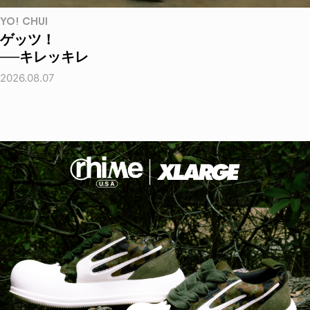
YO! CHUI
ゲッツ！
──キレッキレ
2026.08.07