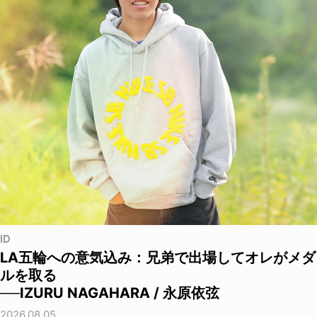
ID
LA五輪への意気込み：兄弟で出場してオレがメダ
ルを取る
──IZURU NAGAHARA / 永原依弦
2026.08.05