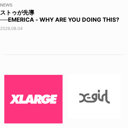
NEWS
ストゥが先導
──EMERICA - WHY ARE YOU DOING THIS?
2026.08.04