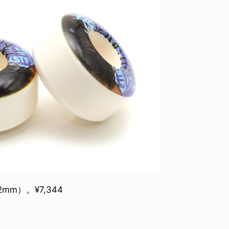
mm）。¥7,344