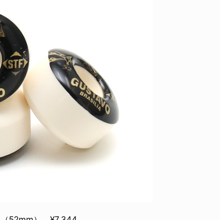
ID
VOICE
IZURU NAGAHARA / 永原依弦
TONY
2026.08.05
2026.08
（52mm）。¥7,344