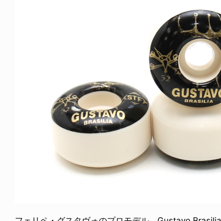
ICE OF FREEDOM
VOICE OF FREEDOM
NY ALVA (ENGLISH)
AKIRA OZAWA / 尾澤 彰
6.08.07
2021.09.02
フェリペ・グスタヴォのプロモデル、Gustavo Brasilia