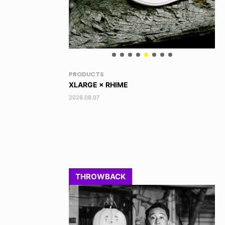
RANDOM
VO
DINOSAUR JR.
TO
2026.08.06
202
THROWBACK