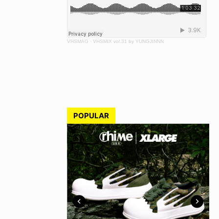
VHSMAG
·
VHSMIX vol.31 by YUNGJINNN
POPULAR