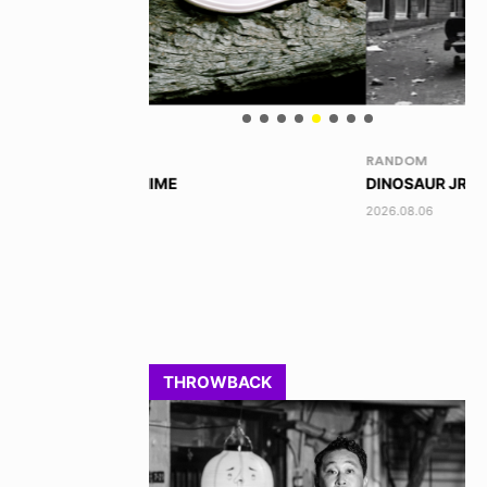
RANDOM
VO
DINOSAUR JR.
TO
2026.08.06
202
THROWBACK