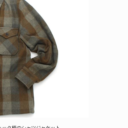
ID
VOICE
IZURU NAGAHARA / 永原依弦
TONY
2026.08.05
2026.08
ェック柄のシャツジャケット。