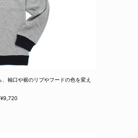
ら、袖口や裾のリブやフードの色を変え
¥9,720