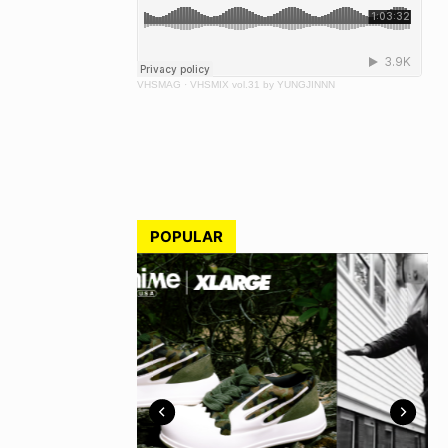
VHSMAG
·
VHSMIX vol.31 by YUNGJINNN
POPULAR