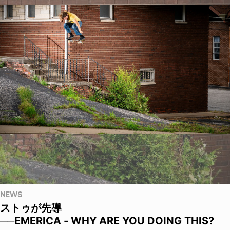
NEWS
ストゥが先導
──EMERICA - WHY ARE YOU DOING THIS?